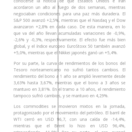
conocerse la noticia de que Estados Unidos e Irán
acordaron un alto al fuego de dos semanas, mientras
negociaban condiciones para una paz más duradera. El
S&P 500 avanzó +2,5%, mientras que el Nasdaq y el Dow
avanzaron +2,8% en cada caso. De esta manera, en lo
que va del año llevan acumuladas variaciones de -0,9%,
-2,6% y -0,3%, respectivamente. El efecto fue más bien
global, y el índice europeo EuroStoxx 50 también avanzó
+5,0%, mientras que el Nikkei japonés ganó un +5,4%.
Por su parte, la curva de rendimientos de los bonos del
Tesoro norteamericano no sufrió tantos cambios. El
rendimiento del bono a 1 año se amplió levemente desde
3,63% hasta 3,67%, mientras que el bono a 3 años se
mantuvo en 3,81%. En el tramo a 10 años, el rendimiento
tampoco sufrió cambios, y se mantuvo en 4,29%.
Los commodities se movieron mixtos en la jornada,
protagonizado por el movimiento del petróleo. El barril de
WTI cerró en USD 96,7, con una caída de -14,4%,
mientras que el Brent lo hizo en USD 96,4%,