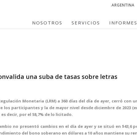
ARGENTINA
NOSOTROS
SERVICIOS
INFORME
onvalida una suba de tasas sobre letras
 Regulación Monetaria (LRM) a 360 días del día de ayer, cerró con u
 los participantes y la de mayor nivel desde diciembre de 2023 (e
 es decir, por el 58,7% de lo licitado.
cambio no presentó cambios en el día de ayer y se situó en $43,6 p
endimiento del bono soberano en dólares a 10 años mantiene su re