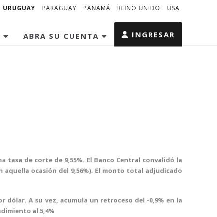
URUGUAY
PARAGUAY
PANAMÁ
REINO UNIDO
USA
INGRESAR
S
ABRA SU CUENTA
na tasa de corte de 9,55%. El Banco Central convalidó la
n aquella ocasión del 9,56%). El monto total adjudicado
or dólar. A su vez, acumula un retroceso del -0,9% en la
ndimiento al 5,4%