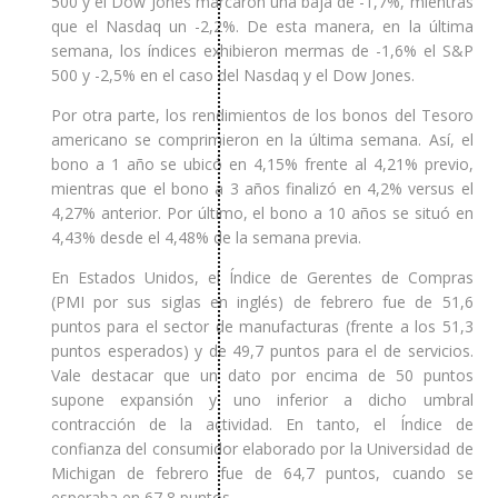
500 y el Dow Jones marcaron una baja de -1,7%, mientras
que el Nasdaq un -2,2%. De esta manera, en la última
semana, los índices exhibieron mermas de -1,6% el S&P
500 y -2,5% en el caso del Nasdaq y el Dow Jones.
Por otra parte, los rendimientos de los bonos del Tesoro
americano se comprimieron en la última semana. Así, el
bono a 1 año se ubicó en 4,15% frente al 4,21% previo,
mientras que el bono a 3 años finalizó en 4,2% versus el
4,27% anterior. Por último, el bono a 10 años se situó en
4,43% desde el 4,48% de la semana previa.
En Estados Unidos, el Índice de Gerentes de Compras
(PMI por sus siglas en inglés) de febrero fue de 51,6
puntos para el sector de manufacturas (frente a los 51,3
puntos esperados) y de 49,7 puntos para el de servicios.
Vale destacar que un dato por encima de 50 puntos
supone expansión y uno inferior a dicho umbral
contracción de la actividad. En tanto, el Índice de
confianza del consumidor elaborado por la Universidad de
Michigan de febrero fue de 64,7 puntos, cuando se
esperaba en 67,8 puntos.