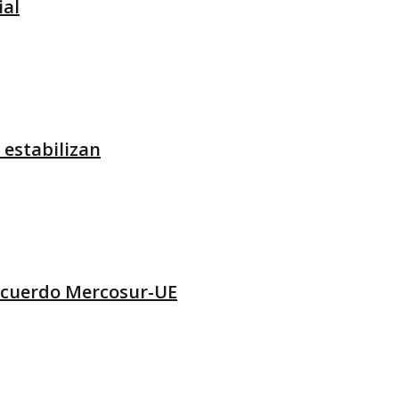
ial
 estabilizan
l acuerdo Mercosur-UE