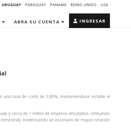
URUGUAY
PARAGUAY
PANAMÁ
REINO UNIDO
USA
INGRESAR
S
ABRA SU CUENTA
ial
on una tasa de corte de 5,89%, manteniéndose estable el
al) y cerca de 1 millón de empleos vinculados, reflejando
trimestral), evidenciando un escenario de mayor rotación