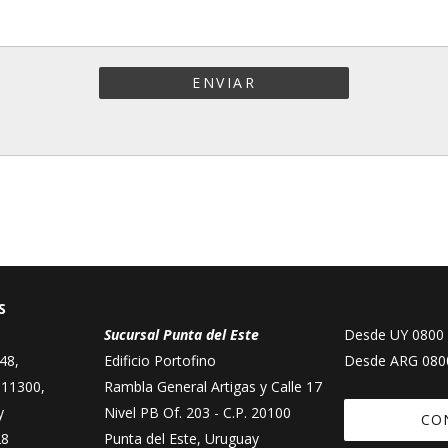
ENVIAR
S
Sucursal Punta del Este
Desde UY
0800
48,
Edificio Portofino
Desde ARG
080
. 11300,
Rambla General Artigas y Calle 17
y
Nivel PB Of. 203 - C.P. 20100
CO
28
Punta del Este, Uruguay