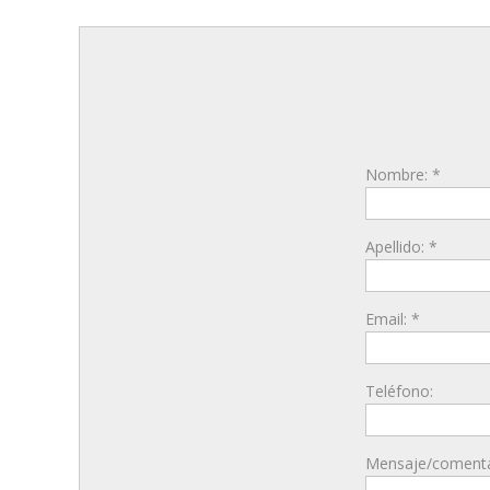
Nombre: *
Apellido: *
Email: *
Teléfono:
Mensaje/comenta