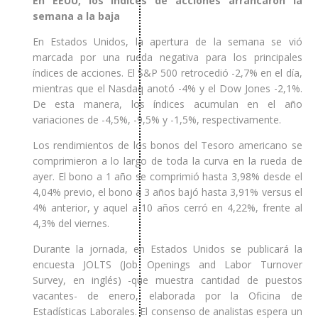
En EEUU, los índices de acciones arrancaron la
semana a la baja
En Estados Unidos, la apertura de la semana se vió
marcada por una rueda negativa para los principales
índices de acciones. El S&P 500 retrocedió -2,7% en el día,
mientras que el Nasdaq anotó -4% y el Dow Jones -2,1%.
De esta manera, los índices acumulan en el año
variaciones de -4,5%, -9,5% y -1,5%, respectivamente.
Los rendimientos de los bonos del Tesoro americano se
comprimieron a lo largo de toda la curva en la rueda de
ayer. El bono a 1 año se comprimió hasta 3,98% desde el
4,04% previo, el bono a 3 años bajó hasta 3,91% versus el
4% anterior, y aquel a 10 años cerró en 4,22%, frente al
4,3% del viernes.
Durante la jornada, en Estados Unidos se publicará la
encuesta JOLTS (Job Openings and Labor Turnover
Survey, en inglés) -que muestra cantidad de puestos
vacantes- de enero, elaborada por la Oficina de
Estadísticas Laborales. El consenso de analistas espera un