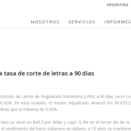
ARGENTINA
NOSOTROS
SERVICIOS
INFORME
 tasa de corte de letras a 90 días
 licitación de Letras de Regulación Monetaria (LRM) a 90 días cerró 
 9,42%. En esta ocasión, el monto adjudicado alcanzó los $9.875,2 
ntras que la máxima de 9,50%.
ambio se situó en $43,3 por dólar y cayó -0,3% en el tercer día de l
e, el rendimiento del bono soberano en dólares a 10 años se mantiene