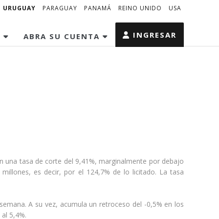
URUGUAY
PARAGUAY
PANAMÁ
REINO UNIDO
USA
INGRESAR
S
ABRA SU CUENTA
con una tasa de corte del 9,41%, marginalmente por debajo
millones, es decir, por el 124,7% de lo licitado. La tasa
a semana. A su vez, acumula un retroceso del -0,5% en los
 al 5,4%.