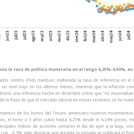
os la tasa de política monetaria en el rango 4,25%-4,50%, en
ados Unidos (Fed) mantuvo inalterada la tasa de referencia en el
un nivel bajo en los últimos meses, mientras que la inflación cont
eliminó una referencia hecha en diciembre sobre que "se observaban
n de la frase de que el mercado laboral en meses recientes se ha mant
imientos de los bonos del Tesoro americano tuvieron movimientos 
evio, el bono a 3 años subió hasta 4,25% desde el 4,24% previo, 
rincipales índices de acciones cerraron el día de ayer a la baja, 
on -0,3%. Vale destacar que durante la jornada se publicará el Prod